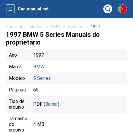
Car-manual.net
Principal
Marcas
BMW
5 Series
1997
1997 BMW 5 Series Manuais do
proprietário
Ano
1997
Marca
BMW
Modelo
5 Series
Páginas
65
Tipo de
PDF (
Baixar
)
arquivo
Tamanho
do
4 MB
arquivo