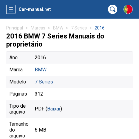
Car-manual.net
Principal
Marcas
BMW
7 Series
2016
2016 BMW 7 Series Manuais do
proprietário
Ano
2016
Marca
BMW
Modelo
7 Series
Páginas
312
Tipo de
PDF (
Baixar
)
arquivo
Tamanho
do
6 MB
arquivo