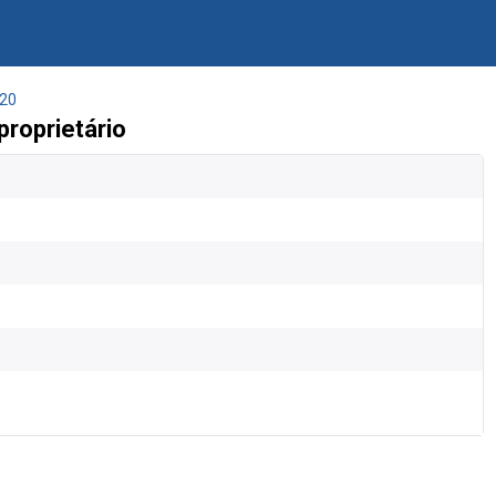
20
roprietário