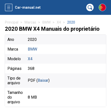
Car-manual.net
Principal
Marcas
BMW
X4
2020
2020 BMW X4 Manuais do proprietário
Ano
2020
Marca
BMW
Modelo
X4
Páginas
368
Tipo de
PDF (
Baixar
)
arquivo
Tamanho
do
8 MB
arquivo