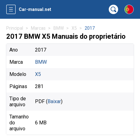
Car-manual.net
Principal
Marcas
BMW
X5
2017
2017 BMW X5 Manuais do proprietário
Ano
2017
Marca
BMW
Modelo
X5
Páginas
281
Tipo de
PDF (
Baixar
)
arquivo
Tamanho
do
6 MB
arquivo