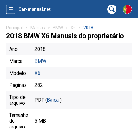
Car-manual.net
Principal
Marcas
BMW
X6
2018
2018 BMW X6 Manuais do proprietário
Ano
2018
Marca
BMW
Modelo
X6
Páginas
282
Tipo de
PDF (
Baixar
)
arquivo
Tamanho
do
5 MB
arquivo