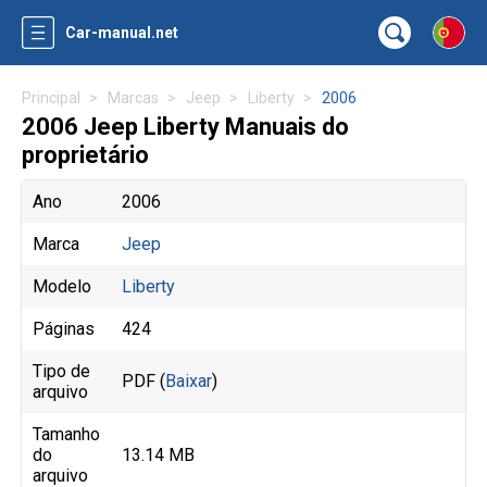
Car-manual.net
Principal
Marcas
Jeep
Liberty
2006
2006 Jeep Liberty Manuais do
proprietário
Ano
2006
Marca
Jeep
Modelo
Liberty
Páginas
424
Tipo de
PDF (
Baixar
)
arquivo
Tamanho
do
13.14 MB
arquivo