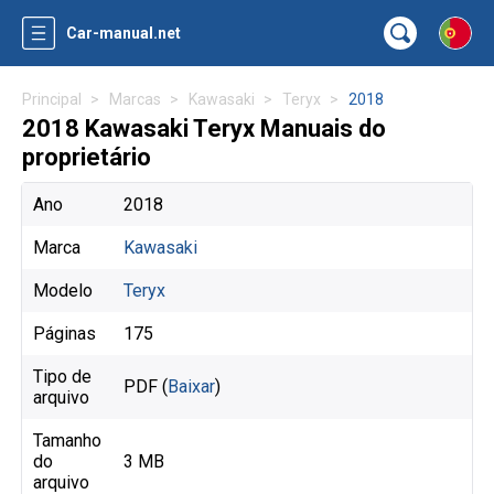
Car-manual.net
Principal
Marcas
Kawasaki
Teryx
2018
2018 Kawasaki Teryx Manuais do
proprietário
Ano
2018
Marca
Kawasaki
Modelo
Teryx
Páginas
175
Tipo de
PDF (
Baixar
)
arquivo
Tamanho
do
3 MB
arquivo