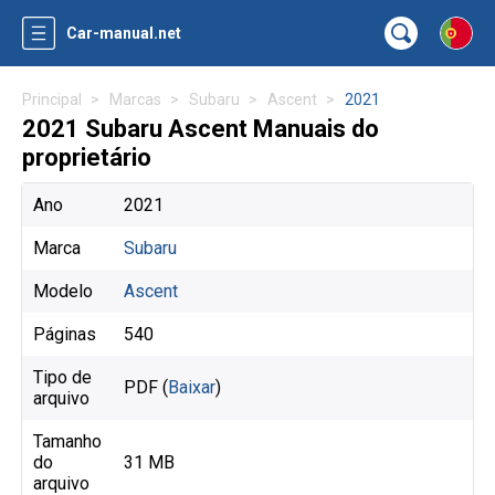
Car-manual.net
Principal
Marcas
Subaru
Ascent
2021
2021 Subaru Ascent Manuais do
proprietário
Ano
2021
Marca
Subaru
Modelo
Ascent
Páginas
540
Tipo de
PDF (
Baixar
)
arquivo
Tamanho
do
31 MB
arquivo