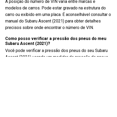
A posição do número de VIN varia entre marcas e
modelos de carros. Pode estar gravado na estrutura do
carro ou exibido em uma placa. É aconselhável consultar o
manual do Subaru Ascent (2021) para obter detalhes
precisos sobre onde encontrar o número de VIN.
Como posso verificar a pressão dos pneus do meu
Subaru Ascent (2021)?
Você pode verificar a pressão dos pneus do seu Subaru
Ascent (2021) usando um medidor de pressão de pneus.
A pressão recomendada dos pneus geralmente pode ser
encontrada em um adesivo dentro da porta do motorista
ou no manual do proprietário.
Que tipo de óleo meu Subaru Ascent precisa?
O tipo de óleo que o seu Subaru Ascent precisa depende
do motor. Consulte o manual do proprietário para a
viscosidade e especificação de óleo recomendadas.