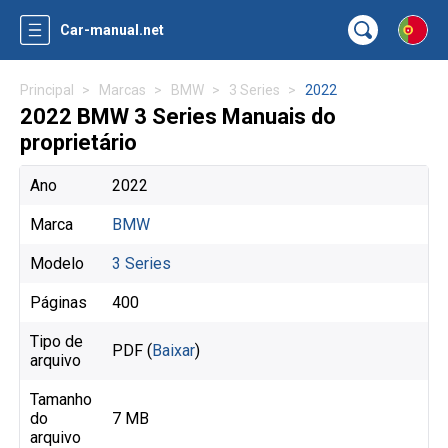
Car-manual.net
Principal
Marcas
BMW
3 Series
2022
2022 BMW 3 Series Manuais do
proprietário
Ano
2022
Marca
BMW
Modelo
3 Series
Páginas
400
Tipo de
PDF (
Baixar
)
arquivo
Tamanho
do
7 MB
arquivo