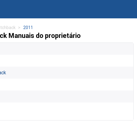
atchback
2011
ck Manuais do proprietário
ack