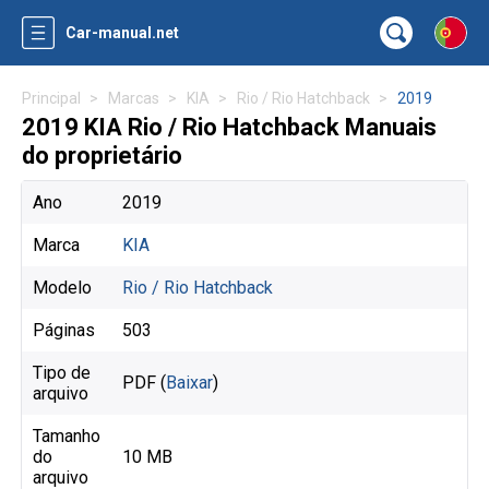
Car-manual.net
Principal
Marcas
KIA
Rio / Rio Hatchback
2019
2019 KIA Rio / Rio Hatchback Manuais
do proprietário
Ano
2019
Marca
KIA
Modelo
Rio / Rio Hatchback
Páginas
503
Tipo de
PDF (
Baixar
)
arquivo
Tamanho
do
10 MB
arquivo